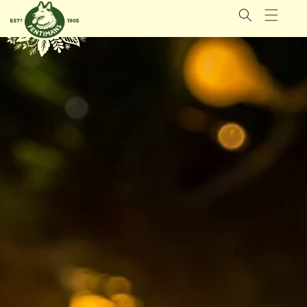
GÅ VIDERE
TIL
INNHOLDET