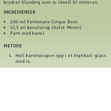
krydret blanding som er ideell til vinteren.
INGREDIENSER
200 ml Fentimans Ginger Beer
12,5 ml kanelsirup (helst Monin)
Pynt med kanel
METODE
Hell kanelsirupen opp i et highball-glass
med is.
Fyll opp med Fentimans Ginger Beer og
rør forsiktig.
Pynt med en kanelstang.